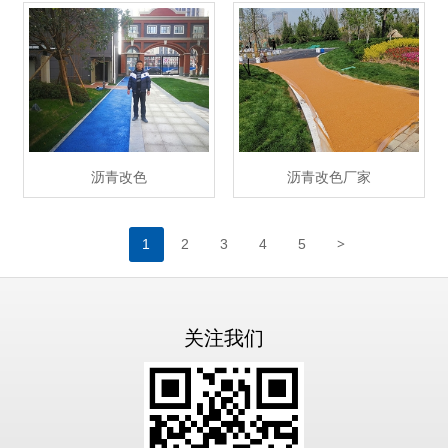
沥青改色
沥青改色厂家
>
1
2
3
4
5
关注我们